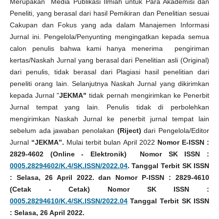
Merupakan Media Publikasi Ilmiah untuk Para Akademisi dan
Peneliti, yang berasal dari hasil Pemikiran dan Penelitian sesuai
Cakupan dan Fokus yang ada dalam Manajemen Informasi
Jurnal ini. Pengelola/Penyunting mengingatkan kepada semua
calon penulis bahwa kami hanya menerima pengiriman
kertas/Naskah Jurnal yang berasal dari Penelitian asli (Original)
dari penulis, tidak berasal dari Plagiasi hasil penelitian dari
peneliti orang lain. Selanjutnya Naskah Jurnal yang dikirimkan
kepada Jurnal "
JEKMA"
tidak pernah mengirimkan ke Penerbit
Jurnal tempat yang lain. Penulis tidak di perbolehkan
mengirimkan Naskah Jurnal ke penerbit jurnal tempat lain
sebelum ada jawaban penolakan
(Riject)
dari Pengelola/Editor
Jurnal
“
JEKMA
”.
Mulai terbit bulan April 2022
Nomor E-ISSN :
2829-4602 (Online - Elektronik) Nomor SK ISSN :
0005.28294602/K.4/SK.ISSN/2022.04
. Tanggal Terbit SK ISSN
: Selasa, 26 April 2022. dan Nomor P-ISSN : 2829-4610
(Cetak - Cetak) Nomor SK ISSN :
0005.28294610/K.4/SK.ISSN/2022.04
Tanggal Terbit SK ISSN
: Selasa, 26 April 2022.