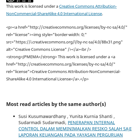
This work is licensed under a
Creative Commons Attribution-
NonCommercial-ShareAlike 4.0 International License
.
<p><a href="http://creativecommons.org/licenses/by-nc-sa/4.0/"
rel="license"><img style="border-width: 0;"
src="https://i.creativecommons.org/l/by-nc-sa/4.0/88x31.png"
alt="Creative Commons License" /></a><br />
<strong>JPMEMA</strong> This work is licensed under a <a
href="http://creativecommons.org/licenses/by-nc-sa/4.0/"
rel="license">Creative Commons Attribution-NonCommercial-
ShareAlike 4.0 International License</a>.</p>
Most read articles by the same author(s)
Susi Kusumawardhany , Yunita Kurnia Shanti ,
Sudarmadi Sudarmadi,
PENERAPAN INTERNAL
CONTROL DALAM MEMINIMALKAN RESIKO SALAH SAJI
LAPORAN KEUANGAN PADA YAYASAN PERGURUAN