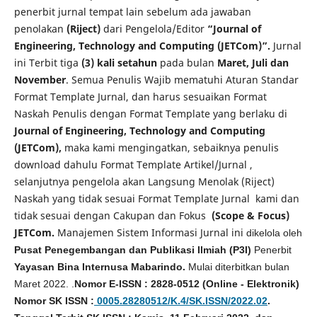
penerbit jurnal tempat lain sebelum ada jawaban
penolakan
(Riject)
dari Pengelola/Editor
“Journal of
Engineering, Technology and Computing (JETCom)”.
Jurnal
ini Terbit tiga
(3) kali
setahun
pada bulan
Maret, Juli dan
November
. Semua Penulis Wajib mematuhi Aturan Standar
Format Template Jurnal, dan harus sesuaikan Format
Naskah Penulis dengan Format Template yang berlaku di
Journal of Engineering, Technology and Computing
(JETCom),
maka kami mengingatkan, sebaiknya penulis
download dahulu Format Template Artikel/Jurnal ,
selanjutnya pengelola akan Langsung Menolak (Riject)
Naskah yang tidak sesuai Format Template Jurnal kami dan
tidak sesuai dengan Cakupan dan Fokus
(Scope & Focus)
JETCom.
Manajemen Sistem Informasi Jurnal ini
dikelola oleh
Pusat Penegembangan dan Publikasi Ilmiah (P3I)
Penerbit
Yayasan Bina Internusa Mabarindo.
Mulai diterbitkan bulan
Maret 2022. .
Nomor E-ISSN : 2828-0512 (Online - Elektronik)
Nomor SK ISSN :
0005.28280512/K.4/SK.ISSN/2022.02
.